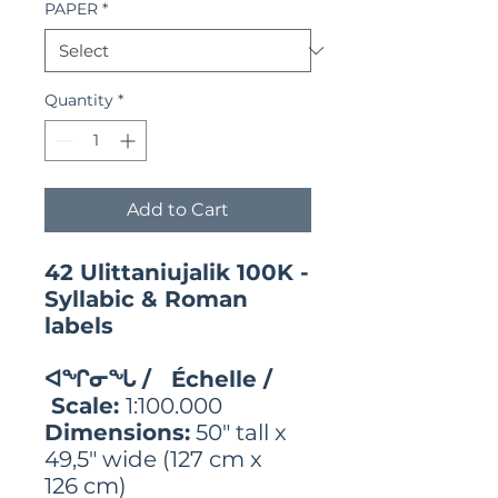
PAPER
*
Quantity
*
Add to Cart
42 Ulittaniujalik 100K -
Syllabic & Roman
labels
ᐊᖏᓂᖓ / Échelle /
Scale:
1:100.000
Dimensions:
50" tall x
49,5" wide (127 cm x
126 cm)