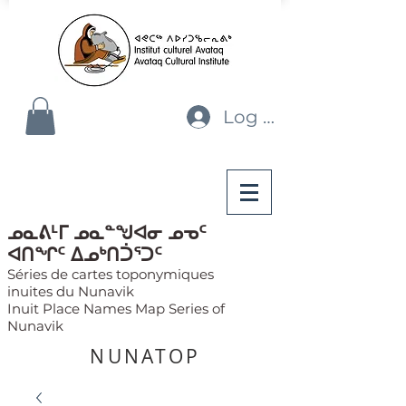
Log In
ᓄᓇᕕᒻᒥ ᓄᓇᓐᖑᐊᓂ ᓄᓀᑦ
ᐊᑎᖏᑦ ᐃᓄᒃᑎᑑᕐᑐᑦ
Séries de cartes toponymiques
inuites du Nunavik
Inuit Place Names Map Series of
Nunavik
NUNATOP