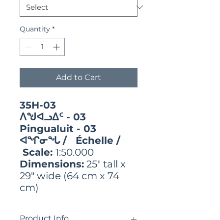
Quantity
*
Add to Cart
35H-03
ᐱᖑᐊᓗᐃᑦ - 03
Pingualuit - 03
ᐊᖏᓂᖓ / Échelle /
Scale:
1:50.000
Dimensions:
25" tall x
29" wide (64 cm x 74
cm)
Product Info