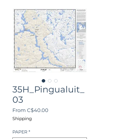
35H_Pingualuit_
03
Sale
From
C$40.00
Price
Shipping
PAPER
*