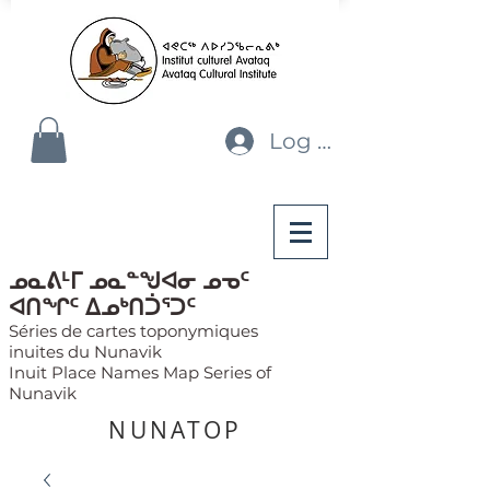
Log In
ᓄᓇᕕᒻᒥ ᓄᓇᓐᖑᐊᓂ ᓄᓀᑦ
ᐊᑎᖏᑦ ᐃᓄᒃᑎᑑᕐᑐᑦ
Séries de cartes toponymiques
inuites du Nunavik
Inuit Place Names Map Series of
Nunavik
NUNATOP