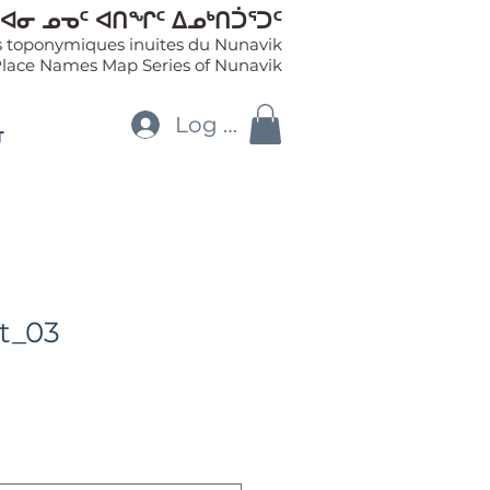
ᐊᓂ ᓄᓀᑦ ᐊᑎᖏᑦ ᐃᓄᒃᑎᑑᕐᑐᑦ
es toponymiques inuites du Nunavik
Place Names Map Series of Nunavik
Log In
T
t_03
le
ice