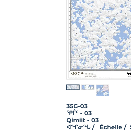
35G-03
ᕿᒦᑦ - 03
Qimiit - 03
ᐊᖏᓂᖓ / Échelle / 