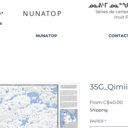
ᓄᓇᕕᒻᒥ ᓄᓇᓐᖑ
NUNATOP
Séries de cart
Inuit 
NUNATOP
CONTAC
35G_Qimii
Sa
From
C$40.00
Pr
Shipping
PAPER
*