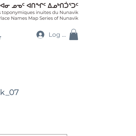
ᐊᓂ ᓄᓀᑦ ᐊᑎᖏᑦ ᐃᓄᒃᑎᑑᕐᑐᑦ
es toponymiques inuites du Nunavik
Place Names Map Series of Nunavik
Log In
T
ik_07
le
ice