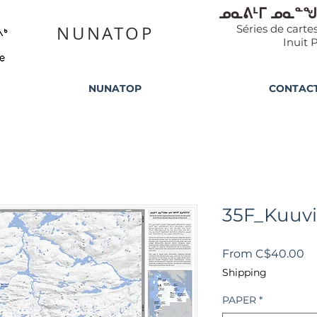
ᓄᓇᕕᒻᒥ ᓄᓇᓐᖑ
NUNATOP
Séries de cart
Inuit 
NUNATOP
CONTAC
35F_Kuuv
Sa
From
C$40.00
Pr
Shipping
PAPER
*