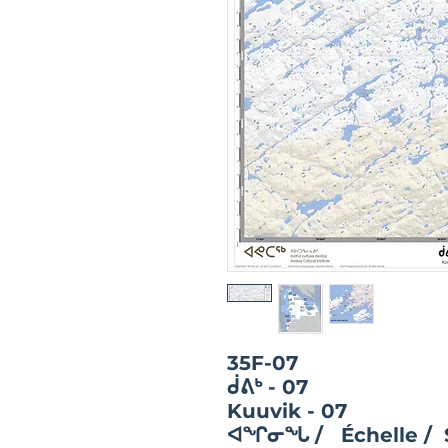
35F-07
ᑰᕕᒃ - 07
Kuuvik - 07
ᐊᖏᓂᖓ / Échelle / 