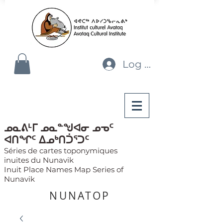
Log In
ᓄᓇᕕᒻᒥ ᓄᓇᓐᖑᐊᓂ ᓄᓀᑦ
ᐊᑎᖏᑦ ᐃᓄᒃᑎᑑᕐᑐᑦ
Séries de cartes toponymiques
inuites du Nunavik
Inuit Place Names Map Series of
Nunavik
NUNATOP