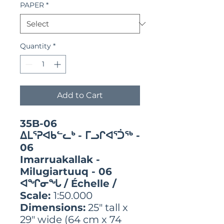
PAPER
*
Quantity
*
Add to Cart
35B-06
ᐃᒪᕐᕈᐊᑲᓪᓚᒃ - ᒥᓗᒋᐊᕐᑑᖅ -
06
Imarruakallak -
Milugiartuuq - 06
ᐊᖏᓂᖓ / Échelle /
Scale:
1:50.000
Dimensions:
25" tall x
29" wide (64 cm x 74