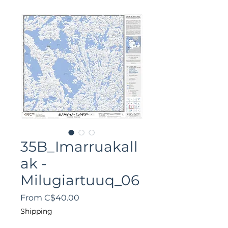
35B_Imarruakall
ak -
Milugiartuuq_06
Sale
From
C$40.00
Price
Shipping