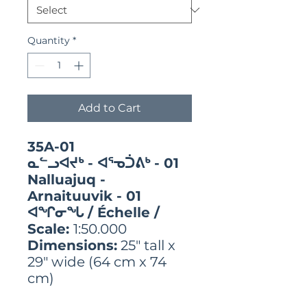
Quantity
*
Add to Cart
35A-01
ᓇᓪᓗᐊᔪᒃ - ᐊᕐᓀᑑᕕᒃ - 01
Nalluajuq -
Arnaituuvik - 01
ᐊᖏᓂᖓ / Échelle /
Scale:
1:50.000
Dimensions:
25" tall x
29" wide (64 cm x 74
cm)