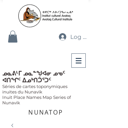
Log In
ᓄᓇᕕᒻᒥ ᓄᓇᓐᖑᐊᓂ ᓄᓀᑦ
ᐊᑎᖏᑦ ᐃᓄᒃᑎᑑᕐᑐᑦ
Séries de cartes toponymiques
inuites du Nunavik
Inuit Place Names Map Series of
Nunavik
NUNATOP