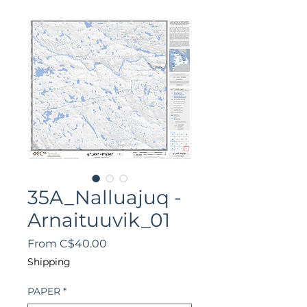
35A_Nalluajuq -
Arnaituuvik_01
Sale
From
C$40.00
Price
Shipping
PAPER
*