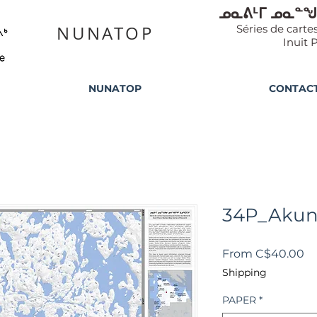
ᓄᓇᕕᒻᒥ ᓄᓇᓐᖑ
NUNATOP
Séries de cart
Inuit 
NUNATOP
CONTAC
34P_Akun
Sa
From
C$40.00
Pr
Shipping
PAPER
*