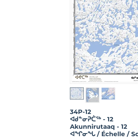
34P-12
ᐊᑯᓐᓂᕈᑖᖅ - 12
Akunnirutaaq - 12
ᐊᖏᓂᖓ / Échelle / Sc