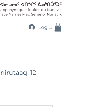
ᐊᓂ ᓄᓀᑦ ᐊᑎᖏᑦ ᐃᓄᒃᑎᑑᕐᑐᑦ
es toponymiques inuites du Nunavik
Place Names Map Series of Nunavik
Log In
T
nirutaaq_12
le
ice