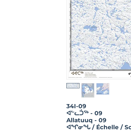
34I-09
ᐊᓪᓚᑑᖅ - 09
Allatuuq - 09
ᐊᖏᓂᖓ / Échelle / Sc