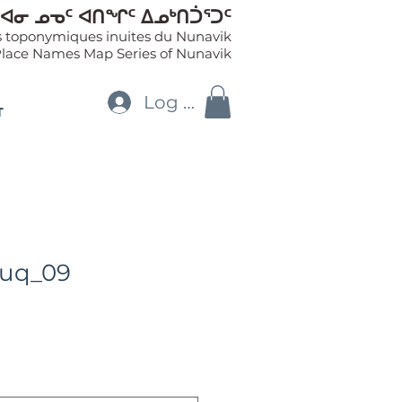
ᐊᓂ ᓄᓀᑦ ᐊᑎᖏᑦ ᐃᓄᒃᑎᑑᕐᑐᑦ
es toponymiques inuites du Nunavik
Place Names Map Series of Nunavik
Log In
T
uuq_09
le
ice