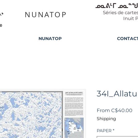
ᓄᓇᕕᒻᒥ ᓄᓇᓐᖑ
NUNATOP
Séries de cart
Inuit 
NUNATOP
CONTAC
34I_Allat
Sa
From
C$40.00
Pr
Shipping
PAPER
*