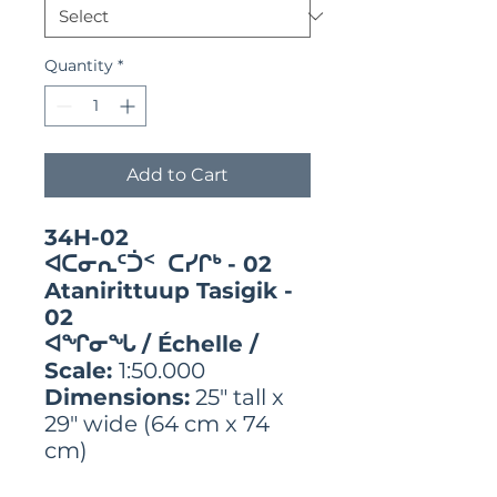
Quantity
*
Add to Cart
34H-02
ᐊᑕᓂᕆᑦᑑᑉ ᑕᓯᒋᒃ - 02
Atanirittuup Tasigik -
02
ᐊᖏᓂᖓ / Échelle /
Scale:
1:50.000
Dimensions:
25" tall x
29" wide (64 cm x 74
cm)