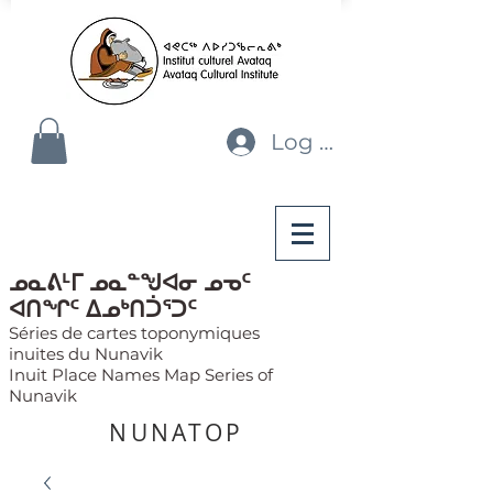
Log In
ᓄᓇᕕᒻᒥ ᓄᓇᓐᖑᐊᓂ ᓄᓀᑦ
ᐊᑎᖏᑦ ᐃᓄᒃᑎᑑᕐᑐᑦ
Séries de cartes toponymiques
inuites du Nunavik
Inuit Place Names Map Series of
Nunavik
NUNATOP