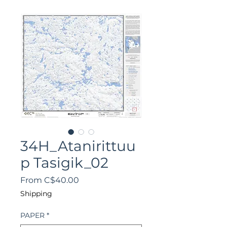
34H_Atanirittuu
p Tasigik_02
Sale
From
C$40.00
Price
Shipping
PAPER
*