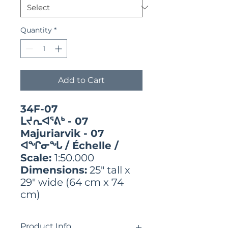
Quantity
*
Add to Cart
34F-07
ᒪᔪᕆᐊᕐᕕᒃ - 07
Majuriarvik - 07
ᐊᖏᓂᖓ / Échelle /
Scale:
1:50.000
Dimensions:
25" tall x
29" wide (64 cm x 74
cm)
Product Info