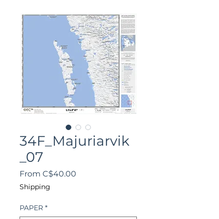
34F_Majuriarvik
_07
Sale
From
C$40.00
Price
Shipping
PAPER
*