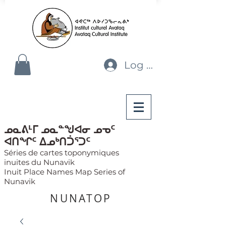
Log In
ᓄᓇᕕᒻᒥ ᓄᓇᓐᖑᐊᓂ ᓄᓀᑦ
ᐊᑎᖏᑦ ᐃᓄᒃᑎᑑᕐᑐᑦ
Séries de cartes toponymiques
inuites du Nunavik
Inuit Place Names Map Series of
Nunavik
NUNATOP