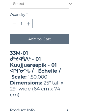
Quantity
*
Add to Cart
33M-01
ᑰᒃᔪᐊᕌᐱᒃ - 01
Kuujjuaraapik - 01
ᐊᖏᓂᖓ / Échelle /
Scale:
1:50.000
Dimensions:
25" tall x
29" wide (64 cm x 74
cm)
Product Info