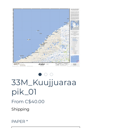
33M_Kuujjuaraa
pik_01
Sale
From
C$40.00
Price
Shipping
PAPER
*