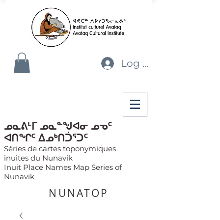
Log In
ᓄᓇᕕᒻᒥ ᓄᓇᓐᖑᐊᓂ ᓄᓀᑦ
ᐊᑎᖏᑦ ᐃᓄᒃᑎᑑᕐᑐᑦ
Séries de cartes toponymiques
inuites du Nunavik
Inuit Place Names Map Series of
Nunavik
NUNATOP