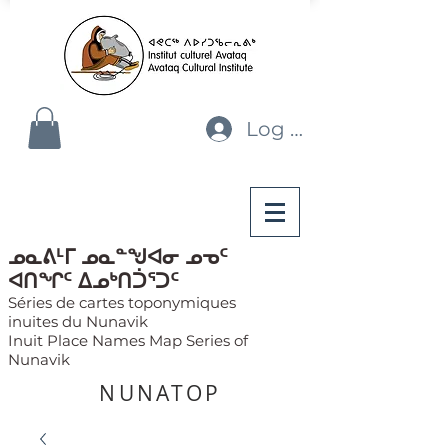
Log In
ᓄᓇᕕᒻᒥ ᓄᓇᓐᖑᐊᓂ ᓄᓀᑦ
ᐊᑎᖏᑦ ᐃᓄᒃᑎᑑᕐᑐᑦ
Séries de cartes toponymiques
inuites du Nunavik
Inuit Place Names Map Series of
Nunavik
NUNATOP