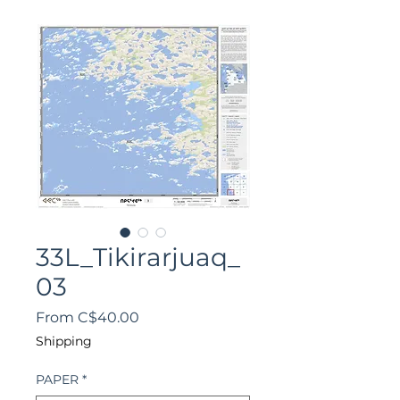
33L_Tikirarjuaq_
03
Sale
From
C$40.00
Price
Shipping
PAPER
*