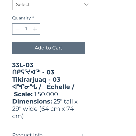
Quantity
*
Add to Cart
33L-03
ᑎᑭᕋᕐᔪᐊᖅ - 03
Tikirarjuaq - 03
ᐊᖏᓂᖓ / Échelle /
Scale:
1:50.000
Dimensions:
25" tall x
29" wide (64 cm x 74
cm)
Product Info