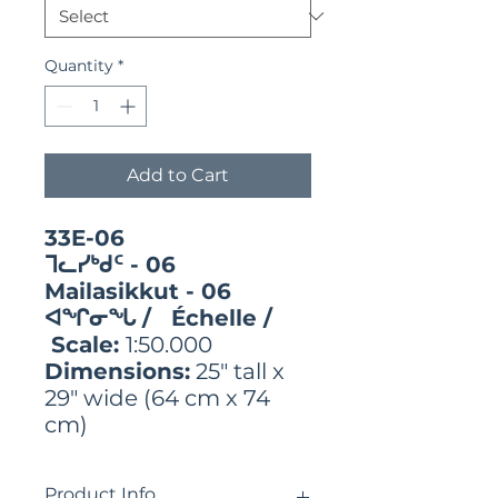
Quantity
*
Add to Cart
33E-06
ᒣᓚᓯᒃᑯᑦ - 06
Mailasikkut - 06
ᐊᖏᓂᖓ / Échelle /
Scale:
1:50.000
Dimensions:
25" tall x
29" wide (64 cm x 74
cm)
Product Info