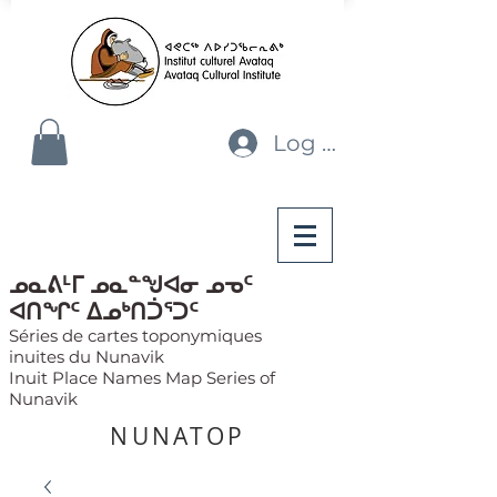
Log In
ᓄᓇᕕᒻᒥ ᓄᓇᓐᖑᐊᓂ ᓄᓀᑦ
ᐊᑎᖏᑦ ᐃᓄᒃᑎᑑᕐᑐᑦ
Séries de cartes toponymiques
inuites du Nunavik
Inuit Place Names Map Series of
Nunavik
NUNATOP