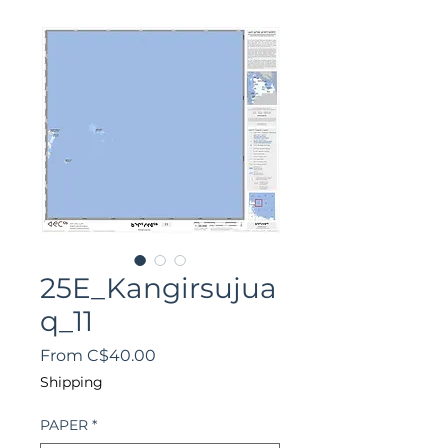
25E_Kangirsujua
q_11
Sale
From
C$40.00
Price
Shipping
PAPER
*