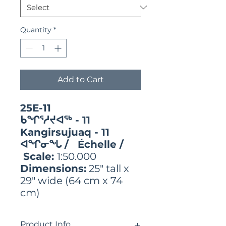
Quantity
*
Add to Cart
25E-11
ᑲᖏᕐᓱᔪᐊᖅ - 11
Kangirsujuaq - 11
ᐊᖏᓂᖓ / Échelle /
Scale:
1:50.000
Dimensions:
25" tall x
29" wide (64 cm x 74
cm)
Product Info