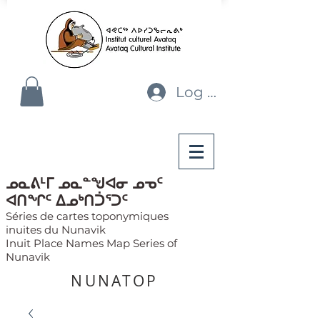
Log In
ᓄᓇᕕᒻᒥ ᓄᓇᓐᖑᐊᓂ ᓄᓀᑦ
ᐊᑎᖏᑦ ᐃᓄᒃᑎᑑᕐᑐᑦ
Séries de cartes toponymiques
inuites du Nunavik
Inuit Place Names Map Series of
Nunavik
NUNATOP