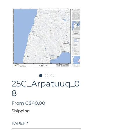
25C_Arpatuuq_0
8
Sale
From
C$40.00
Price
Shipping
PAPER
*