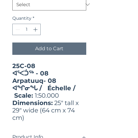
Quantity
*
Add to Cart
25C-08
ᐊᕐᐸᑑᖅ - 08
Arpatuuq- 08
ᐊᖏᓂᖓ / Échelle /
Scale:
1:50.000
Dimensions:
25" tall x
29" wide (64 cm x 74
cm)
Product Info