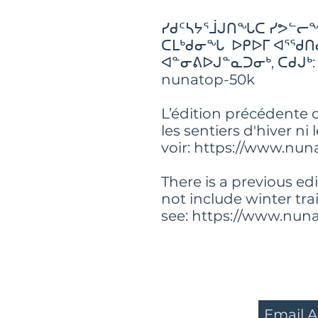
ᓯᑯᑦᓴᔭᕐᒨᒍᑎᖓᑕ ᓯᕗᓪ
ᑕᒪᒃᑯᓂᖓ ᐅᑭᐅᒥ ᐊᕐᖁᑎᓂ
ᐊᓐᓂᕕᐅᒍᓐᓇᑐᓂᒃ, ᑕᑯᒍᒃ: 
nunatop-50k
L’édition précédente d
les sentiers d'hiver ni 
voir: https://www.nu
There is a previous ed
not include winter trai
see: https://www.nu
SUBSCR