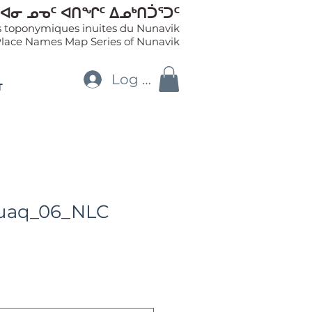
ᐊᓂ ᓄᓀᑦ ᐊᑎᖏᑦ ᐃᓄᒃᑎᑑᕐᑐᑦ
es toponymiques inuites du Nunavik
Place Names Map Series of Nunavik
Log In
T
juaq_06_NLC
le
ice