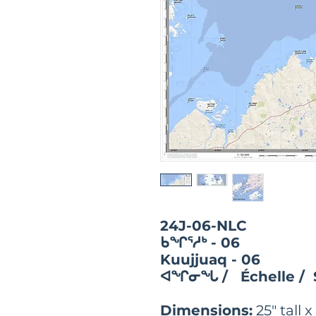
24J-06-NLC
ᑲᖏᕐᓱᒃ - 06
Kuujjuaq - 06
ᐊᖏᓂᖓ / Échelle / 
Dimensions:
25" tall 