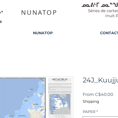
ᓄᓇᕕᒻᒥ ᓄᓇᓐᖑ
NUNATOP
Séries de cart
Inuit 
NUNATOP
CONTAC
24J_Kuuj
Sa
From
C$40.00
Pr
Shipping
PAPER
*