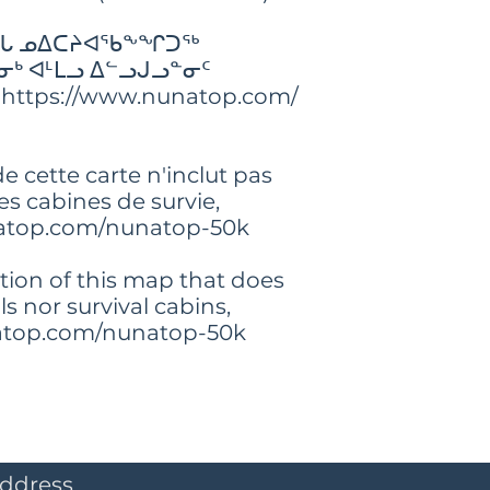
réservés
ᓕᖓ ᓄᐃᑕᔨᐊᖃᖕᖏᑐᖅ
© 2021 Avataq Cultur
reserved
ᒃ ᐊᒻᒪᓗ ᐃᓪᓗᒍᓗᓐᓂᑦ
https://www.nunatop.com/
e cette carte n'inclut pas
les cabines de survie,
natop.com/nunatop-50k
ition of this map that does
ls nor survival cabins,
natop.com/nunatop-50k
IBE FOR UPDATES