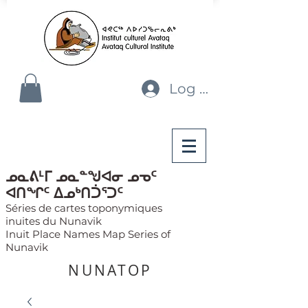
Log In
ᓄᓇᕕᒻᒥ ᓄᓇᓐᖑᐊᓂ ᓄᓀᑦ
ᐊᑎᖏᑦ ᐃᓄᒃᑎᑑᕐᑐᑦ
Séries de cartes toponymiques
inuites du Nunavik
Inuit Place Names Map Series of
Nunavik
NUNATOP