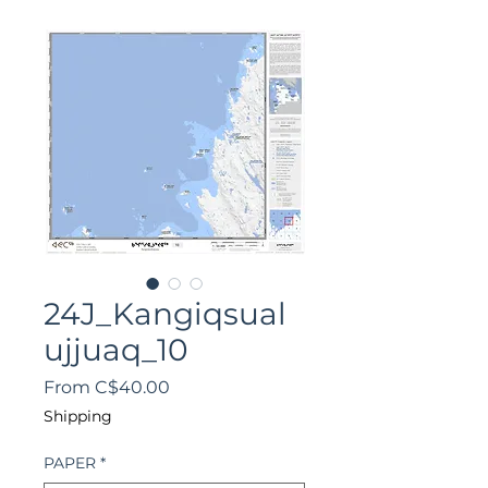
24J_Kangiqsual
ujjuaq_10
Sale
From
C$40.00
Price
Shipping
PAPER
*