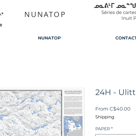
ᓄᓇᕕᒻᒥ ᓄᓇᓐᖑ
NUNATOP
Séries de cart
Inuit 
NUNATOP
CONTAC
24H - Ulitt
Sa
From
C$40.00
Pr
Shipping
PAPER
*