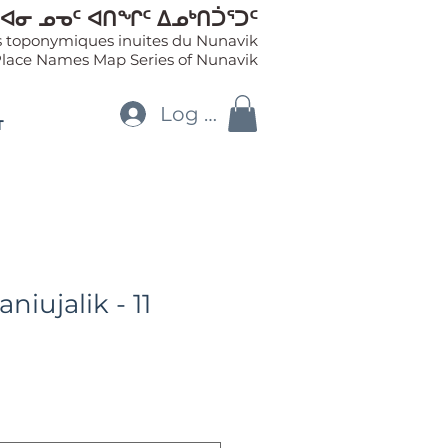
ᐊᓂ ᓄᓀᑦ ᐊᑎᖏᑦ ᐃᓄᒃᑎᑑᕐᑐᑦ
es toponymiques inuites du Nunavik
Place Names Map Series of Nunavik
Log In
T
aniujalik - 11
le
ice