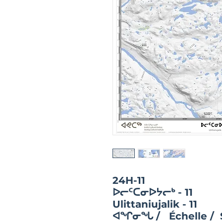
24H-11
ᐅᓕᑦᑕᓂᐅᔭᓕᒃ - 11
Ulittaniujalik - 11
ᐊᖏᓂᖓ / Échelle / 