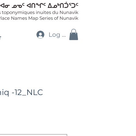
ᐊᓂ ᓄᓀᑦ ᐊᑎᖏᑦ ᐃᓄᒃᑎᑑᕐᑐᑦ
es toponymiques inuites du Nunavik
Place Names Map Series of Nunavik
Log In
T
niq -12_NLC
le
ice