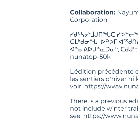
Collaboration:
Nayum
Corporation
ᓯᑯᑦᓴᔭᕐᒨᒍᑎᖓᑕ ᓯᕗᓪ
ᑕᒪᒃᑯᓂᖓ ᐅᑭᐅᒥ ᐊᕐᖁᑎᓂ
ᐊᓐᓂᕕᐅᒍᓐᓇᑐᓂᒃ, ᑕᑯᒍᒃ: 
nunatop-50k
L’édition précédente d
les sentiers d'hiver ni 
voir: https://www.nu
There is a previous ed
not include winter trai
see: https://www.nu