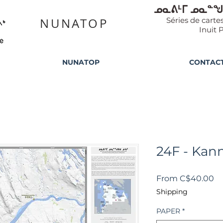
ᓄᓇᕕᒻᒥ ᓄᓇᓐᖑ
NUNATOP
Séries de cart
Inuit 
NUNATOP
CONTAC
24F - Kan
Sa
From
C$40.00
Pr
Shipping
PAPER
*