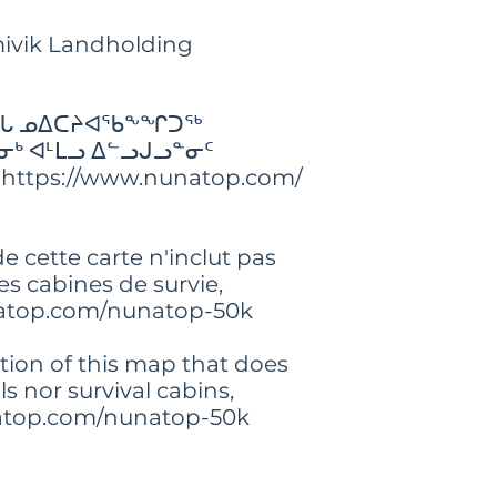
réservés
ivik Landholding
© 2021 Avataq Cultur
reserved
ᓕᖓ ᓄᐃᑕᔨᐊᖃᖕᖏᑐᖅ
ᒃ ᐊᒻᒪᓗ ᐃᓪᓗᒍᓗᓐᓂᑦ
https://www.nunatop.com/
e cette carte n'inclut pas
les cabines de survie,
natop.com/nunatop-50k
ition of this map that does
ls nor survival cabins,
natop.com/nunatop-50k